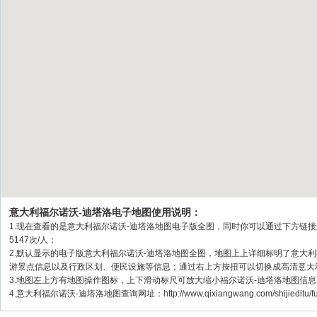
意大利福尔诺沃-迪塔洛电子地图使用说明：
1.现在查看的是意大利福尔诺沃-迪塔洛地图电子版全图，同时你可以通过下方链
5147次/人；
2.默认显示的电子版意大利福尔诺沃-迪塔洛地图全图，地图上上详细标明了意大
游景点信息以及行政区划、便民设施等信息；通过右上方按扭可以切换成高清意大
3.地图左上方有地图操作图标，上下滑动标尺可放大缩小福尔诺沃-迪塔洛地图信
4.意大利福尔诺沃-迪塔洛地图查询网址：http://www.qixiangwang.com/shijiedit