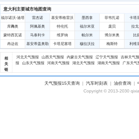
意大利主要城市地图查询
福尔诺沃-迪塔
雷杰诺
基安蒂格雷沃
墨西拿
菲韦扎诺
卡塔
洛
库内奥
阿佩基奥
特伦托
福尔米亚
庞贝
拉戈
蒙特西瓦诺
马泰利卡
维罗纳
帕尔米
博尔米奥
比
冉达佐
基安蒂盖奥勒
卡塔尼塞塔
穆拉沃拉
梅斯特
利维
河北天气预报
山西天气预报
内蒙古天气预报
辽宁天气预报
吉林天气
相
报
山东天气预报
河南天气预报
湖北天气预报
湖南天气预报
广东天气
关
链
天气预报15天查询
|
汽车时刻表
|
油价查询
|
Copyright © 2013-2030 qixi