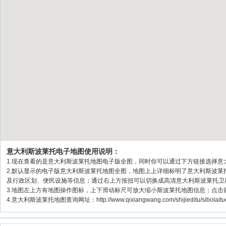
意大利斯波莱托电子地图使用说明：
1.现在查看的是意大利斯波莱托地图电子版全图，同时你可以通过下方链接选择意大
2.默认显示的电子版意大利斯波莱托地图全图，地图上上详细标明了意大利斯波
及行政区划、便民设施等信息；通过右上方按扭可以切换成高清意大利斯波莱托卫
3.地图左上方有地图操作图标，上下滑动标尺可放大缩小斯波莱托地图信息；点击
4.意大利斯波莱托地图查询网址：http://www.qixiangwang.com/shijieditu/sibo