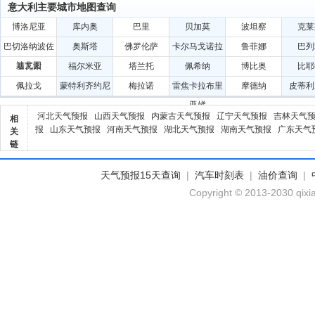
意大利主要城市地图查询
博洛尼亚
库内奥
巴里
贝加莫
波坦察
克莱
巴切洛纳波佐
奥斯塔
佛罗伦萨
卡尔马戈诺拉
鲁菲娜
巴列
迪戈图
基瓦索
福尔米亚
塔兰托
佩希纳
博比奥
比耶
佩拉戈
蒙特利齐约尼
梅拉诺
雷焦卡拉布里
摩德纳
皮蒂利
亚娣
河北天气预报
山西天气预报
内蒙古天气预报
辽宁天气预报
吉林天气
相
报
山东天气预报
河南天气预报
湖北天气预报
湖南天气预报
广东天气
关
链
天气预报15天查询
|
汽车时刻表
|
油价查询
|
Copyright © 2013-2030 qixi