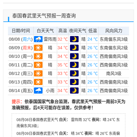
泰国春武里天气预报一周查询
日期/时间
白天天气
高温
夜间天气
低温
风向风力
08/08 (
周六
)
雷阵雨
32 ℃
晴
24 ℃
东南偏东风3级
08/09 (
周末
)
晴
34 ℃
晴
26 ℃
东南偏东风2级
08/10 (周一)
晴
34 ℃
晴
26 ℃
西南偏南风3级
08/11 (周二)
晴
35 ℃
晴
26 ℃
西南偏南风3级
08/12 (周三)
晴
33 ℃
晴
26 ℃
南风3级
08/13 (周四)
晴
33 ℃
晴
26 ℃
西南偏南风3级
08/14 (周五)
小雨
34 ℃
晴
26 ℃
西南偏南风3级
提示：
依泰国国家气象台监测，春武里天气预报一周前3天为
准确预报，后4天可能存在误差，仅供参考！
08月08日泰国春武里天气
白天：
雷阵雨 32℃
夜间：
晴 24℃ 东
南偏东风3级；
08月09日泰国春武里天气
白天：
晴 34℃
夜间：
晴 26℃ 东南偏