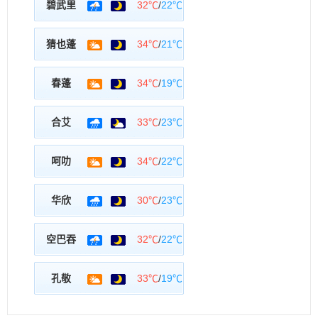
碧武里
32℃
/
22℃
猜也蓬
34℃
/
21℃
春蓬
34℃
/
19℃
合艾
33℃
/
23℃
呵叻
34℃
/
22℃
华欣
30℃
/
23℃
空巴吞
32℃
/
22℃
孔敬
33℃
/
19℃