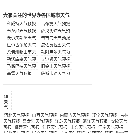
大家关注的世界办各国城市天气
科威特天气预报
吉布提天气预报
布龙尼天气预报
萨戈明达天气预
沃尔夫斯堡天气
报
普吉岛天气预报
预报
伍尔古尔加天气
皮佐费拉图天气
预报
柔佛州新山市天
预报
勒阿弗尔天气预
气预报
勒沃库森天气预
报
宾迪顿天气预报
报
马斯巴特天气预
旧金山天气预报
报
塞雷天气预报
萨斯卡通天气预
报
15
天
气
河北天气预报
山西天气预报
内蒙古天气预报
辽宁天气预报
吉林
天气预报
黑龙江天气预报
江苏天气预报
浙江天气预报
安徽天气
预报
福建天气预报
江西天气预报
山东天气预报
河南天气预报