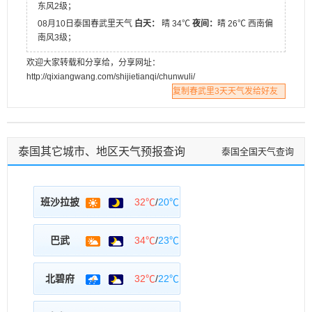
东风2级；
08月10日泰国春武里天气
白天：
晴 34℃
夜间：
晴 26℃ 西南偏
南风3级；
欢迎大家转载和分享给，分享网址：
http://qixiangwang.com/shijietianqi/chunwuli/
复制春武里3天天气发给好友
泰国其它城市、地区天气预报查询
泰国全国天气查询
班沙拉披
32℃
/
20℃
巴武
34℃
/
23℃
北碧府
32℃
/
22℃