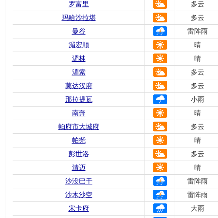
罗富里
多云
玛哈沙拉堪
多云
曼谷
雷阵雨
湄宏顺
晴
湄林
晴
湄索
多云
莫达汉府
多云
那拉提瓦
小雨
南奔
晴
帕府市大城府
多云
帕尧
晴
彭世洛
多云
清迈
晴
沙没巴干
雷阵雨
沙木沙空
雷阵雨
宋卡府
大雨