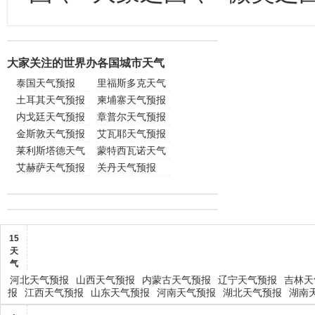
大家关注的世界办各国城市天气
泰国天气预报
里福斯多克天气
土耳其天气预报
预报
柬埔寨天气预报
内戈廷天气预报
章普尔天气预报
金斯敦天气预报
艾瓦耶天气预报
莱利斯塔德天气
蒙特西瓦诺天气
预报
艾赫萨天气预报
预报
关丹天气预报
15
天
气
河北天气预报
山西天气预报
内蒙古天气预报
辽宁天气预报
吉林天
报
江西天气预报
山东天气预报
河南天气预报
湖北天气预报
湖南