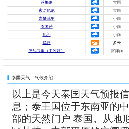
苏梅岛
大雨
索叻他尼
大雨
素攀武里
小雨
泰国芒
小雨
他朗
小雨
乌汶
多云
庄他武里（尖竹汶）
雷阵雨
泰国天气、气候介绍
以上是今天泰国天气预报
息；泰王国位于东南亚的
部的天然门户 泰国。从地