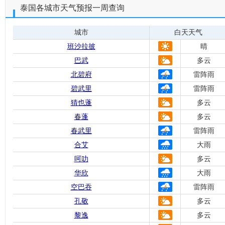
泰国各城市天气预报一周查询
城市
白天天气
班沙拉披
晴
巴武
多云
北碧府
雷阵雨
碧武里
雷阵雨
猜也蓬
多云
春蓬
多云
春武里
雷阵雨
合艾
大雨
呵叻
多云
华欣
大雨
空巴吞
雷阵雨
孔敬
多云
黎逸
多云