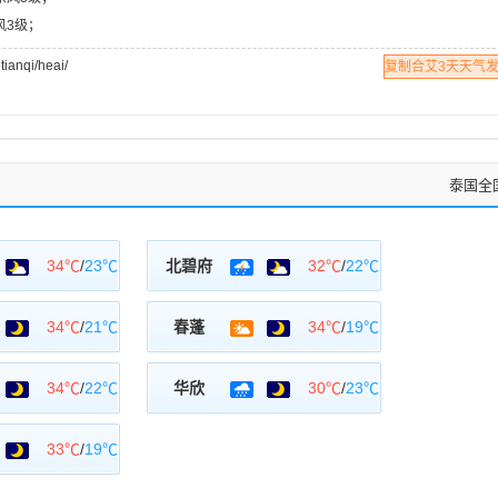
东风3级；
nqi/heai/
复制合艾3天天气
泰国全
34℃
/
23℃
北碧府
32℃
/
22℃
34℃
/
21℃
春蓬
34℃
/
19℃
34℃
/
22℃
华欣
30℃
/
23℃
33℃
/
19℃