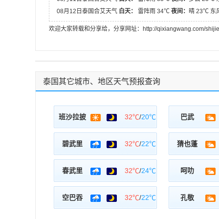
08月12日泰国合艾天气
白天：
雷阵雨 34℃
夜间：
晴 23℃ 
欢迎大家转载和分享给，分享网址：http://qixiangwang.com/shijietia
泰国其它城市、地区天气预报查询
班沙拉披
32℃
/
20℃
巴武
碧武里
32℃
/
22℃
猜也蓬
春武里
32℃
/
24℃
呵叻
空巴吞
32℃
/
22℃
孔敬