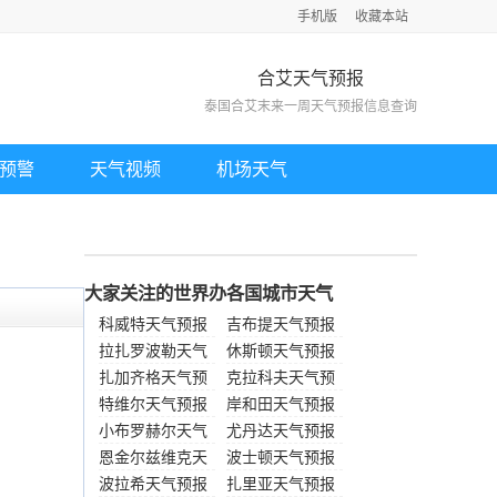
手机版
收藏本站
合艾天气预报
泰国合艾末来一周天气预报信息查询
预警
天气视频
机场天气
大家关注的世界办各国城市天气
科威特天气预报
吉布提天气预报
拉扎罗波勒天气
休斯顿天气预报
预报
扎加齐格天气预
克拉科夫天气预
报
特维尔天气预报
报
岸和田天气预报
小布罗赫尔天气
尤丹达天气预报
预报
恩金尔兹维克天
波士顿天气预报
气预报
波拉希天气预报
扎里亚天气预报