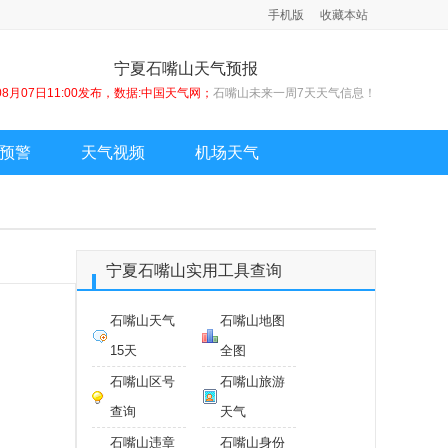
手机版
收藏本站
宁夏石嘴山天气预报
08月07日11:00发布，数据:中国天气网；
石嘴山未来一周7天天气信息！
预警
天气视频
机场天气
宁夏石嘴山实用工具查询
石嘴山天气
石嘴山地图
15天
全图
石嘴山区号
石嘴山旅游
查询
天气
石嘴山违章
石嘴山身份