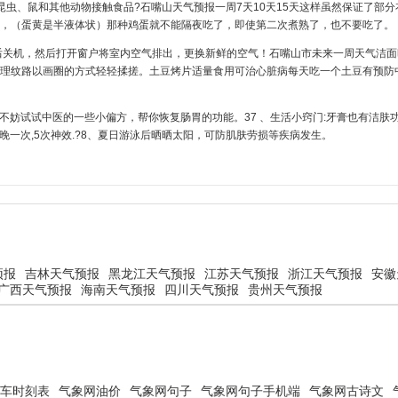
虫、鼠和其他动物接触食品?石嘴山天气预报一周7天10天15天这样虽然保证了部分
，（蛋黄是半液体状）那种鸡蛋就不能隔夜吃了，即使第二次煮熟了，也不要吃了。
后关机，然后打开窗户将室内空气排出，更换新鲜的空气！石嘴山市未来一周天气洁面
理纹路以画圈的方式轻轻揉搓。土豆烤片适量食用可治心脏病每天吃一个土豆有预防
不妨试试中医的一些小偏方，帮你恢复肠胃的功能。37 、生活小窍门:牙膏也有洁肤功能
,每晚一次,5次神效.?8、夏日游泳后晒晒太阳，可防肌肤劳损等疾病发生。
预报
吉林天气预报
黑龙江天气预报
江苏天气预报
浙江天气预报
安徽
广西天气预报
海南天气预报
四川天气预报
贵州天气预报
车时刻表
气象网油价
气象网句子
气象网句子手机端
气象网古诗文