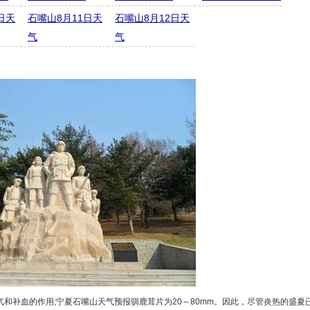
日天
石嘴山8月11日天
石嘴山8月12日天
气
气
和补血的作用;宁夏石嘴山天气预报驯鹿茸片为20～80mm。因此，尽管炎热的盛夏