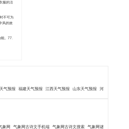
衣服的洁
时不可为
中风的效
。77.
天气预报
福建天气预报
江西天气预报
山东天气预报
河
气象网
气象网古诗文手机端
气象网古诗文搜索
气象网谜