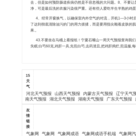
去，但是如何预防肠道疾病仍然是不容忽视的大问题。8、不要让昆
净，可是最后洗的衣服污染很严重。还有些人爱吃半生半熟的鸡蛋
4、经常开窗换气，以确保室内外空气的对流，开机1—3小时
了达到彻底清除油污的门的用力搓揉，而是要用指尖顺着皮肤的肌
果.。
43.不要坐在马桶上看报纸！宁夏石嘴山一周天气预报查询我们
失眠:白芍60克,鸡肝一具,先煎白芍,去药渣且,把鸡肝捣烂,煎温服
15
天
气
河北天气预报
山西天气预报
内蒙古天气预报
辽宁天气
南天气预报
湖北天气预报
湖南天气预报
广东天气预报
友
情
链
接
气象网
气象网
气象网成语
气象网成语手机端
气象网汽