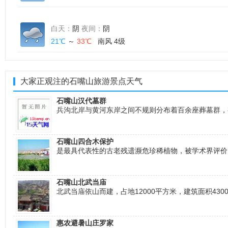
白天：
阴
夜间：
阴
21℃
～
33℃
南风 4级
大家正观注的石嘴山旅游景点天气
石嘴山汉代墓群
兵沟北岸与黄河东岸之间不规则分布着百余座葬墓群，
石嘴山四合木保护
是最具代表性的古老残遗濒危珍稀植物，被学术界评价
石嘴山北武当庙
北武当庙依山而建，占地12000平方米，建筑面积43
惠农避暑山庄罗家