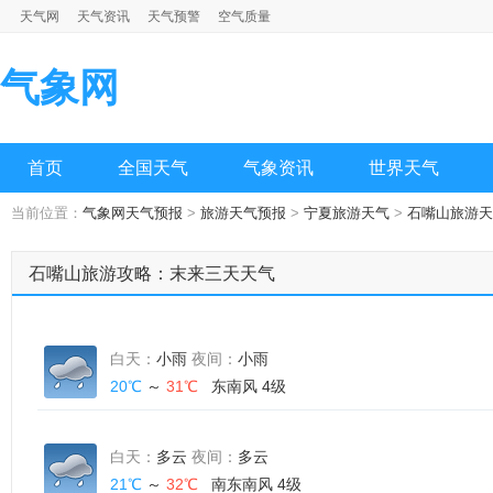
天气网
天气资讯
天气预警
空气质量
气象网
首页
全国天气
气象资讯
世界天气
当前位置：
气象网天气预报
>
旅游天气预报
>
宁夏旅游天气
>
石嘴山旅游天
石嘴山旅游攻略：末来三天天气
白天：
小雨
夜间：
小雨
20℃
～
31℃
东南风 4级
白天：
多云
夜间：
多云
21℃
～
32℃
南东南风 4级