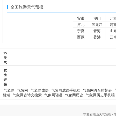
全国旅游天气预报
安徽
澳门
北
河北
黑龙江
河
宁夏
青海
山
西藏
香港
云
15
天
气
友
情
链
接
气象网
气象网
气象网成语
气象网成语手机端
气象网汽车时刻表
机端
气象网古诗文搜索
气象网谜语
气象网历史
气象网历史手机端
宁夏石嘴山天气预报 -