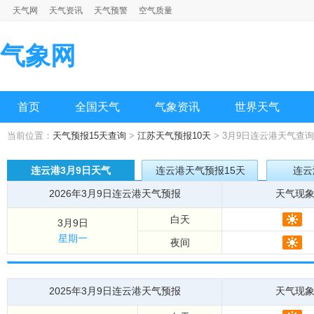
天气网
天气资讯
天气预警
空气质量
气象网
首页
全国天气
气象资讯
世界天气
当前位置：
天气预报15天查询
>
江苏天气预报10天
> 3月9日连云港天气查询
连云港3月9日天气
连云港天气预报15天
连云
2026年3月9日连云港天气预报
天气现
白天
3月9日
星期一
夜间
2025年3月9日连云港天气预报
天气现