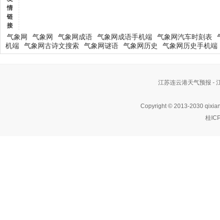
情
链
接
气象网
气象网
气象网成语
气象网成语手机端
气象网汽车时刻表
机端
气象网古诗文搜索
气象网谜语
气象网历史
气象网历史手机端
江苏连云港天气预报 -
Copyright © 2013-2030 qixia
桂IC