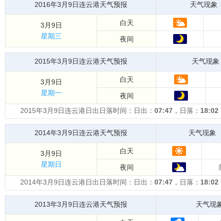
2016年3月9日连云港天气预报
天气现象
白天
3月9日
星期三
夜间
2015年3月9日连云港天气预报
天气现象
白天
3月9日
星期一
夜间
2015年3月9日连云港日出日落时间：日出：
07:47
，日落：
18:02
2014年3月9日连云港天气预报
天气现象
白天
3月9日
星期日
夜间
2014年3月9日连云港日出日落时间：日出：
07:47
，日落：
18:02
2013年3月9日连云港天气预报
天气现