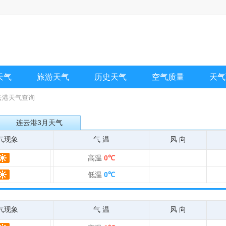
天气
旅游天气
历史天气
空气质量
天气
连云港天气查询
连云港3月天气
气现象
气 温
风 向
高温
0℃
低温
0℃
气现象
气 温
风 向