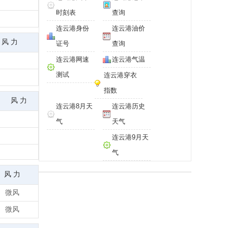
时刻表
查询
连云港身份
连云港油价
风 力
证号
查询
连云港网速
连云港气温
测试
连云港穿衣
指数
风 力
连云港8月天
连云港历史
气
天气
连云港9月天
气
风 力
微风
微风