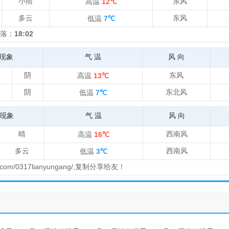
小雨
东风
高温
12℃
多云
东风
低温
7℃
落：
18:02
现象
气 温
风 向
阴
东风
高温
13℃
阴
东北风
低温
7℃
现象
气 温
风 向
晴
西南风
高温
16℃
多云
西南风
低温
3℃
com/0317lianyungang/,复制分享给友！