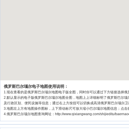
俄罗斯巴尔瑙尔电子地图使用说明：
1.现在查看的是俄罗斯巴尔瑙尔地图电子版全图，同时你可以通过下方链接选择俄罗
2.默认显示的电子版俄罗斯巴尔瑙尔地图全图，地图上上详细标明了俄罗斯巴尔
及行政区划、便民设施等信息；通过右上方按扭可以切换成高清俄罗斯巴尔瑙尔卫
3.地图左上方有地图操作图标，上下滑动标尺可放大缩小巴尔瑙尔地图信息；点击
4.俄罗斯巴尔瑙尔地图查询网址：http://www.qixiangwang.com/shijieditu/bae