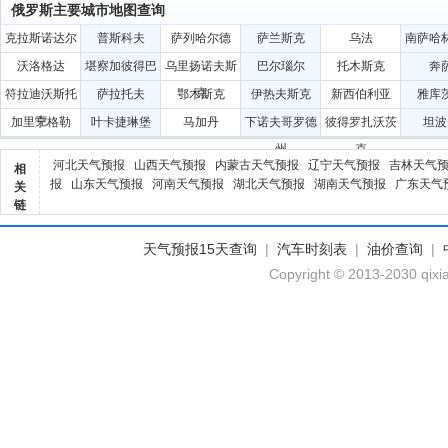
俄罗斯主要城市地图查询
克拉斯诺达尔
普斯科夫
萨列哈尔德
萨兰斯克
乌法
南萨哈
沃洛格达
堪察加彼得巴
乌里扬诺夫斯
巴尔瑙尔
托木斯克
奔
甫洛夫斯克
克
符拉迪沃斯托
萨拉托夫
鄂木斯克
伊热夫斯克
新西伯利亚
雅库
克
加里宁格勒
叶卡捷琳堡
马加丹
下诺夫哥罗德
彼得罗扎沃茨
坦波
州
克
河北天气预报
山西天气预报
内蒙古天气预报
辽宁天气预报
吉林天气
相
报
山东天气预报
河南天气预报
湖北天气预报
湖南天气预报
广东天气
关
链
天气预报15天查询
|
汽车时刻表
|
油价查询
|
Copyright © 2013-2030 qixi