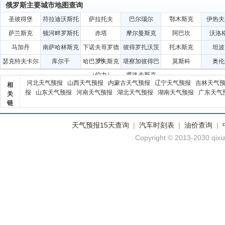
俄罗斯主要城市地图查询
圣彼得堡
符拉迪沃斯托
萨拉托夫
巴尔瑙尔
鄂木斯克
伊热夫
克
萨兰斯克
顿河畔罗斯托
赤塔
摩尔曼斯克
阿巴坎
沃洛
夫
马加丹
南萨哈林斯克
下诺夫哥罗德
彼得罗扎沃茨
托木斯克
坦波
州
克
瑟克特夫卡尔
库尔干
哈巴罗夫斯克
堪察加彼得巴
莫斯科
奥伦
（伯力）
甫洛夫斯克
河北天气预报
山西天气预报
内蒙古天气预报
辽宁天气预报
吉林天气
相
报
山东天气预报
河南天气预报
湖北天气预报
湖南天气预报
广东天气
关
链
天气预报15天查询
|
汽车时刻表
|
油价查询
|
Copyright © 2013-2030 qixi