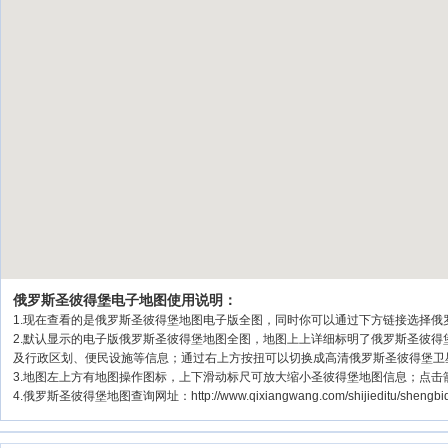
俄罗斯圣彼得堡电子地图使用说明：
1.现在查看的是俄罗斯圣彼得堡地图电子版全图，同时你可以通过下方链接选择俄罗
2.默认显示的电子版俄罗斯圣彼得堡地图全图，地图上上详细标明了俄罗斯圣彼
及行政区划、便民设施等信息；通过右上方按扭可以切换成高清俄罗斯圣彼得堡卫
3.地图左上方有地图操作图标，上下滑动标尺可放大缩小圣彼得堡地图信息；点击
4.俄罗斯圣彼得堡地图查询网址：http://www.qixiangwang.com/shijieditu/she