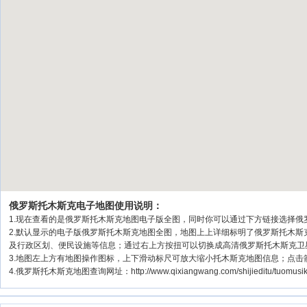
俄罗斯托木斯克电子地图使用说明：
1.现在查看的是俄罗斯托木斯克地图电子版全图，同时你可以通过下方链接选择俄罗
2.默认显示的电子版俄罗斯托木斯克地图全图，地图上上详细标明了俄罗斯托木
及行政区划、便民设施等信息；通过右上方按扭可以切换成高清俄罗斯托木斯克卫
3.地图左上方有地图操作图标，上下滑动标尺可放大缩小托木斯克地图信息；点击
4.俄罗斯托木斯克地图查询网址：http://www.qixiangwang.com/shijieditu/tuo