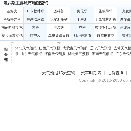
俄罗斯主要城市地图查询
基洛夫
叶卡捷琳堡
迈科普
奥伦堡
圣彼得堡
克麦
科斯特罗马
萨列哈尔德
伏尔加格勒
卡卢加
车里雅宾斯克
摩尔曼
南萨哈林斯克
奔萨
坦波夫
赤塔
彼得罗扎沃茨
伊尔库
克
符拉迪沃斯托
阿巴坎
乌里扬诺夫斯
别尔哥罗德
斯摩棱斯克
普斯
克
克
河北天气预报
山西天气预报
内蒙古天气预报
辽宁天气预报
吉林天气
相
报
山东天气预报
河南天气预报
湖北天气预报
湖南天气预报
广东天气
关
链
天气预报15天查询
|
汽车时刻表
|
油价查询
|
Copyright © 2013-2030 qixi