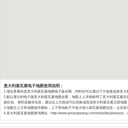
意大利基瓦索电子地图使用说明：
1.现在查看的是意大利基瓦索地图电子版全图，同时你可以通过下方链接选择意大利
2.默认显示的电子版意大利基瓦索地图全图，地图上上详细标明了意大利基瓦索
政区划、便民设施等信息；通过右上方按扭可以切换成高清意大利基瓦索卫星地图
3.地图左上方有地图操作图标，上下滑动标尺可放大缩小基瓦索地图信息；点击箭
4.意大利基瓦索地图查询网址：http://www.qixiangwang.com/shijieditu/jiwas