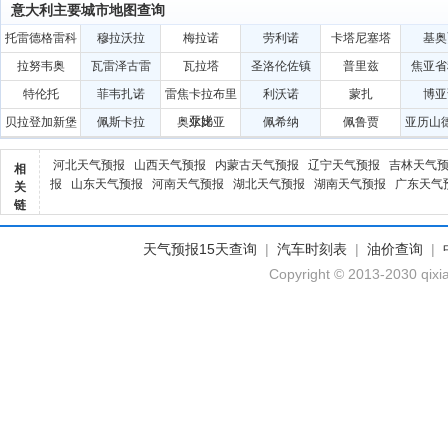
意大利主要城市地图查询
托雷德格雷科
穆拉沃拉
梅拉诺
劳利诺
卡塔尼塞塔
基奥
拉努韦奥
瓦雷泽古雷
瓦拉塔
圣洛伦佐镇
普里兹
焦亚省
特伦托
菲韦扎诺
雷焦卡拉布里
利沃诺
蒙扎
博亚
亚娣
贝拉登加新堡
佩斯卡拉
奥尔比亚
佩希纳
佩鲁贾
亚历山
河北天气预报
山西天气预报
内蒙古天气预报
辽宁天气预报
吉林天气
相
报
山东天气预报
河南天气预报
湖北天气预报
湖南天气预报
广东天气
关
链
天气预报15天查询
|
汽车时刻表
|
油价查询
|
Copyright © 2013-2030 qixi