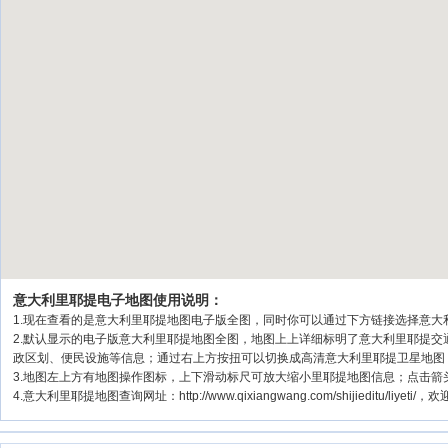
意大利里耶提电子地图使用说明：
1.现在查看的是意大利里耶提地图电子版全图，同时你可以通过下方链接选择意大利
2.默认显示的电子版意大利里耶提地图全图，地图上上详细标明了意大利里耶提
政区划、便民设施等信息；通过右上方按扭可以切换成高清意大利里耶提卫星地图
3.地图左上方有地图操作图标，上下滑动标尺可放大缩小里耶提地图信息；点击箭
4.意大利里耶提地图查询网址：http://www.qixiangwang.com/shijieditu/liyeti