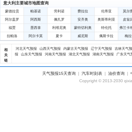
意大利主要城市地图查询
蒙德拉贡
帕基诺
劳利诺
费拉拉
伦蒂亚
莫尔
阿尔盖罗
阿西斯
佩扎罗
安齐奥
奥斯蒂利亚
皮翁
福贾
墨西拿
利维尼奥
蒙特切利奥
特伦托
弗兰卡
塔
拉帕洛
阿尔卡莫
夏卡
威尼斯
佩斯卡拉
梅拉
河北天气预报
山西天气预报
内蒙古天气预报
辽宁天气预报
吉林天气
相
报
山东天气预报
河南天气预报
湖北天气预报
湖南天气预报
广东天气
关
链
天气预报15天查询
|
汽车时刻表
|
油价查询
|
Copyright © 2013-2030 qixi