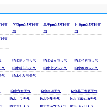
实时查
滨海pm2.5实时查
阜宁pm2.5实时查
射阳pm2.5实时查
询
询
询
实时查
气
响水情人节天气
响水妇女节天气
响水植树节天气
天气
响水端午节天气
响水七夕节天气
响水教师节天气
天气
响水中秋节天气
气
响水六套天气
响水南河天气
响水县开发区天气
响水小尖天气
响水张集天气
响水灌东盐场天气
气
响水黄圩天气
响水黄海农场天气
响水8月7日天气