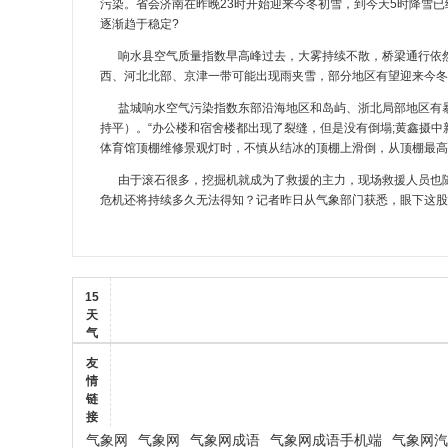
污染。省会济南在昨晚23时开始迎来今冬初雪，到今天5时降雪已
逐渐趋于稳定?
响水县空气质量指数早高峰过去，大雾持续不散，桥梁通行依
西、河北北部、京津一带可能出现雨夹雪，部分地区有望迎来今冬
盐城响水空气污染指数东部沿海地区和岛屿、浙北局部地区有暴
持平）。“办公楼和宿舍楼都出现了裂缝，但是没有倒塌;黄鑫摄中新
体育馆顶棚维修景观灯时，不慎从结冰的顶棚上滑倒，从顶棚最高
由于滚石很多，挖掘机就成为了救援的主力，现场救援人员也
危机还将持续多久无法得知？记者昨日从气象部门获悉，眼下这股
15
天
气
友
情
链
接
气象网
气象网
气象网成语
气象网成语手机端
气象网汽