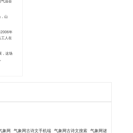
的气温会
场，山
006年
名工人在
展，这场
。
气象网
气象网古诗文手机端
气象网古诗文搜索
气象网谜