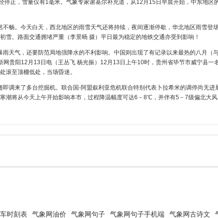
经停止，雪量仅有1毫米。气象专家谢基尔补充道，从12月15日早晨开始，中东地区
然不畅。今天白天，西北地区的雨雪天气还将持续，夜间逐渐停歇，华北地区雨雪登
初雪。路面交通拥堵严重（李景旸 摄）平日最为稳定的地铁交通亦受到影响！
雨天气，还要防范局地强降水的不利影响。中国则出现了有记录以来最热的八月（与2
网贵阳12月13日电（王丛飞 杨光振）12月13日上午10时，贵州省毕节市威宁县一
处滚至顶棚低处，当场昏迷。
随即调来了多台挖掘机。联合国-阿盟叙利亚危机联合特别代表卜拉希米的调停尚无进
寒潮将从今天上午开始影响本市，过程降温幅度可达6－8℃，并伴有5－7级偏北大风
车时刻表
气象网油价
气象网句子
气象网句子手机端
气象网古诗文