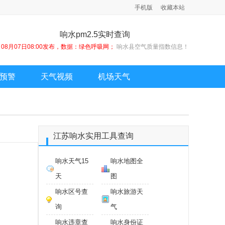
手机版
收藏本站
响水pm2.5实时查询
08月07日08:00发布，数据：绿色呼吸网；
响水县空气质量指数信息！
预警
天气视频
机场天气
江苏响水实用工具查询
响水天气15
响水地图全
天
图
响水区号查
响水旅游天
询
气
响水违章查
响水身份证