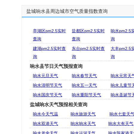
盐城响水县周边城市空气质量指数查询
亭湖区pm2.5实时
盐都区pm2.5实时
响水pm2.5
查询
查询
询
建湖pm2.5实时查
东台pm2.5实时查
大丰pm2.5
询
询
询
响水县节日天气预报查询
响水元旦天气
响水春节天气
响水元宵天
响水清明节天气
响水五一天气
响水儿童节
响水国庆节天气
响水重阳节天气
响水圣诞节
盐城响水天气预报相关查询
响水今天气温
响水旅游天气
响水七套天
响水双港天气
响水响水天气
响水大有天气
响水老舍天气
响水运河天气
响水陈家港天