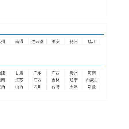
苏州
南通
连云港
淮安
扬州
镇江
福建
甘肃
广东
广西
贵州
海南
湖南
江苏
江西
吉林
辽宁
内蒙古
陕西
山西
四川
台湾
天津
新疆