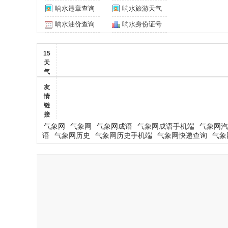
响水违章查询
响水旅游天气
响水油价查询
响水身份证号
15
天
气
友
情
链
接
气象网
气象网
气象网成语
气象网成语手机端
气象网汽
语
气象网历史
气象网历史手机端
气象网快递查询
气象