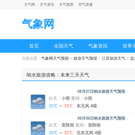
天气网
天气资讯
天气预警
空气质量
气象网
首页
全国天气
气象资讯
世界
当前位置：
气象网天气预报
>
旅游天气预报
>
江苏旅游天气
>
盐
响水旅游攻略：末来三天天气
08月07日响水旅游天气预报
白天：
小雨
夜间：
小雨
25℃
～
33℃
东北风 4级
08月08日响水旅游天气预报
白天：
雷阵雨
夜间：
雷阵雨
26℃
～
32℃
北东北风 4级