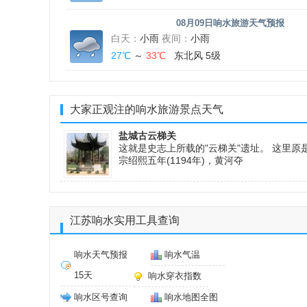
08月09日响水旅游天气预报
白天：
小雨
夜间：
小雨
27℃
～
33℃
东北风 5级
大家正观注的响水旅游景点天气
盐城古云梯关
这就是史志上所载的"云梯关"遗址。 这里
宗绍熙五年(1194年)，黄河夺
江苏响水实用工具查询
响水天气预报
响水气温
15天
响水穿衣指数
响水区号查询
响水地图全图