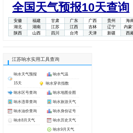
全国天气预报10天查询
安徽
福建
甘肃
广东
广西
贵州
海
湖北
湖南
江苏
江西
吉林
辽宁
内蒙
陕西
山西
四川
台湾
天津
新疆
西
江苏响水实用工具查询
响水天气预报
响水气温
15天
响水穿衣指数
响水区号查询
响水地图全图
响水违章查询
响水旅游天气
响水油价查询
响水身份证号
响水8月天气
响水历史天气
响水9月天气