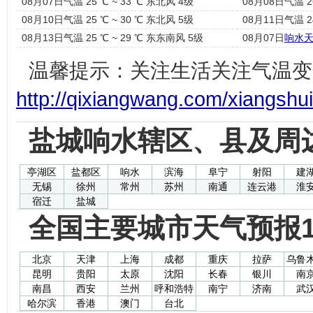
08月07日气温 25 ℃ ~ 33 ℃ 东北风 4级
08月08日气温 2
08月10日气温 25 ℃ ~ 30 ℃ 东北风 5级
08月11日气温 2
08月13日气温 25 ℃ ~ 29 ℃ 东东南风 5级
08月07日
响水
温馨提示：关注生活关注气温变
http://qixiangwang.com/xiangshui
盐城响水辖区、县及周
亭湖区
盐都区
响水
滨海
阜宁
射阳
建
无锡
徐州
常州
苏州
南通
连云港
淮
宿迁
盐城
全国主要城市天气预报1
北京
天津
上海
成都
重庆
拉萨
乌鲁
昆明
贵阳
太原
沈阳
长春
银川
南
南昌
西安
兰州
呼和浩特
南宁
济南
武
哈尔滨
香港
澳门
台北