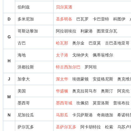
伯利兹
贝尔莫潘
D
多米尼加
圣多明各
巴瓦罗
卡巴雷特
科图伊
哥斯达黎加
阿拉胡埃拉
利蒙港
图里亚尔瓦
G
古巴
哈瓦那
奥尔金
巴亚莫
古巴圣地亚哥
海地
太子港
戈纳伊夫
佩蒂翁维尔
H
洪都拉斯
特古西加尔巴
罗阿坦
J
加拿大
渥太华
埃德蒙顿
安提格尼斯
奥克维
美国
华盛顿
奥克拉荷马市
奥斯汀
阿克伦
M
墨西哥
墨西哥城
坎佩切
莫雷洛斯
普埃布拉
N
尼加拉瓜
马那瓜
卡贝萨斯港
奇南德加
希诺特
萨尔瓦多
圣萨尔瓦多
阿卡胡特拉
松索
乌苏卢