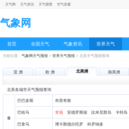
天气网
天气资讯
天气预警
空气质量
气象网
首页
全国天气
气象资讯
世界天气
当前位置：
气象网天气预报
>
世界天气预报
> 北美天气预报查询
北美洲
亚 洲
欧 洲
南美洲
北美各城市天气预报查询
巴巴多斯
布里奇敦
巴哈马
拿骚
安德罗斯镇
比米尼群岛
卡特岛
B
巴拿马
博卡斯德尔托罗
科罗纳多