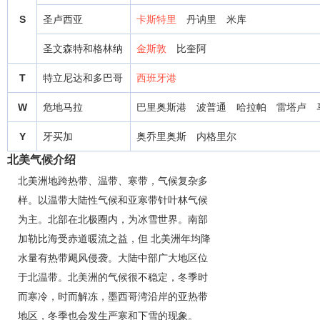
S
圣卢西亚
卡斯特里
丹讷里
米库
圣文森特和格林纳
金斯敦
比奎阿
T
特立尼达和多巴哥
西班牙港
W
危地马拉
巴里奥斯港
波普通
哈拉帕
雷塔卢
Y
牙买加
奥乔里奥斯
内格里尔
北美气候介绍
北美洲地跨热带、温带、寒带，气候复杂多
样。以温带大陆性气候和亚寒带针叶林气候
为主。北部在北极圈内，为冰雪世界。南部
加勒比海受赤道暖流之益，但 北美洲年均降
水量有热带飓风侵袭。大陆中部广大地区位
于北温带。北美洲的气候很不稳定，冬季时
而寒冷，时而解冻，墨西哥湾沿岸的亚热带
地区，冬季也会发生严寒和下雪的现象。