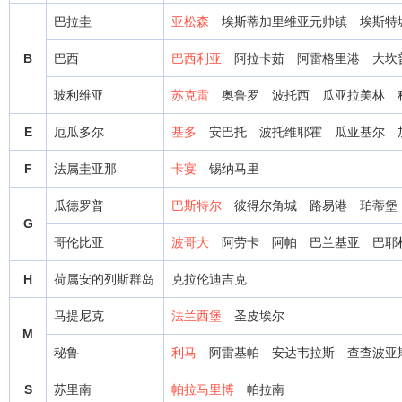
巴拉圭
亚松森
埃斯蒂加里维亚元帅镇
埃斯特
B
巴西
巴西利亚
阿拉卡茹
阿雷格里港
大坎
玻利维亚
苏克雷
奥鲁罗
波托西
瓜亚拉美林
E
厄瓜多尔
基多
安巴托
波托维耶霍
瓜亚基尔
F
法属圭亚那
卡宴
锡纳马里
瓜德罗普
巴斯特尔
彼得尔角城
路易港
珀蒂堡
G
哥伦比亚
波哥大
阿劳卡
阿帕
巴兰基亚
巴耶
H
荷属安的列斯群岛
克拉伦迪吉克
马提尼克
法兰西堡
圣皮埃尔
M
秘鲁
利马
阿雷基帕
安达韦拉斯
查查波亚
S
苏里南
帕拉马里博
帕拉南