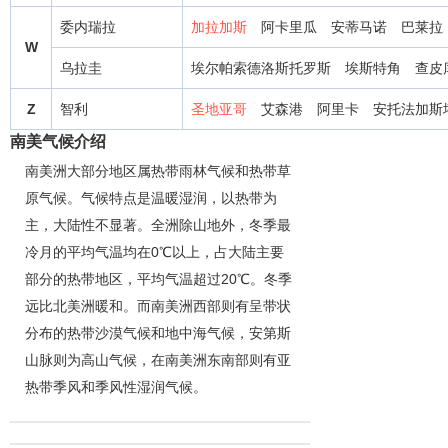
委内瑞拉
加拉加斯
阿卡里瓜
安蒂马诺
巴莱拉
W
乌拉圭
埃尔帕索德洛斯托罗斯
埃斯特角
查皮
Z
智利
圣地亚哥
艾森港
阿里卡
安托法加斯
南美气候介绍
南美洲大部分地区属热带雨林气候和热带草
原气候。气候特点是温暖湿润，以热带为
主，大陆性不显著。全洲除山地外，冬季最
冷月的平均气温均在0℃以上，占大陆主要
部分的热带地区，平均气温超过20℃。冬季
远比北美洲暖和。而南美洲西部则有呈带状
分布的热带沙漠气候和地中海气候，安第斯
山脉则为高山气候，在南美洲东南部则有亚
热带季风和季风性湿润气候。