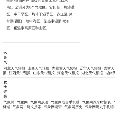
拉寒流(西南)和温暖的莫桑比克洋流(东
南)。全洲分为8个气候区。它们是：热沙漠
区、半干旱区、热带干湿季区、赤道区(热
带潮湿区)、地中海区、副热带湿润海洋
区、暖温带高原区和山区。
15
天
气
河北天气预报
山西天气预报
内蒙古天气预报
辽宁天气预报
吉林天
报
江西天气预报
山东天气预报
河南天气预报
湖北天气预报
湖南
友
情
链
接
气象网
气象网
气象网成语
气象网成语手机端
气象网汽车时刻表
机端
气象网古诗文搜索
气象网谜语
气象网历史
气象网历史手机端