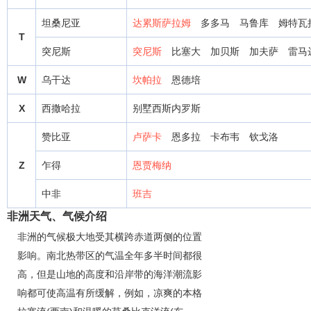
坦桑尼亚
达累斯萨拉姆
多多马
马鲁库
姆特瓦
T
突尼斯
突尼斯
比塞大
加贝斯
加夫萨
雷马
W
乌干达
坎帕拉
恩德培
X
西撒哈拉
别墅西斯内罗斯
赞比亚
卢萨卡
恩多拉
卡布韦
钦戈洛
Z
乍得
恩贾梅纳
中非
班吉
非洲天气、气候介绍
非洲的气候极大地受其横跨赤道两侧的位置
影响。南北热带区的气温全年多半时间都很
高，但是山地的高度和沿岸带的海洋潮流影
响都可使高温有所缓解，例如，凉爽的本格