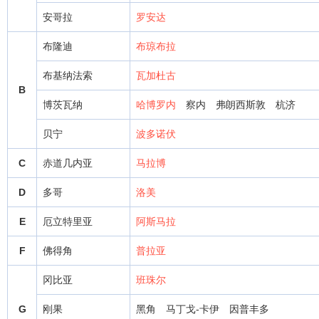
安哥拉
罗安达
布隆迪
布琼布拉
布基纳法索
瓦加杜古
B
博茨瓦纳
哈博罗内
察内
弗朗西斯敦
杭济
贝宁
波多诺伏
C
赤道几内亚
马拉博
D
多哥
洛美
E
厄立特里亚
阿斯马拉
F
佛得角
普拉亚
冈比亚
班珠尔
G
刚果
黑角
马丁戈-卡伊
因普丰多