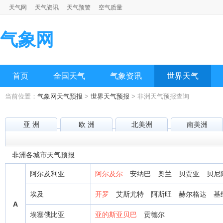
天气网
天气资讯
天气预警
空气质量
气象网
首页
全国天气
气象资讯
世界天气
当前位置：
气象网天气预报
>
世界天气预报
> 非洲天气预报查询
亚 洲
欧 洲
北美洲
南美洲
非洲各城市天气预报
阿尔及利亚
阿尔及尔
安纳巴
奥兰
贝贾亚
贝尼
埃及
开罗
艾斯尤特
阿斯旺
赫尔格达
基
A
埃塞俄比亚
亚的斯亚贝巴
贡德尔