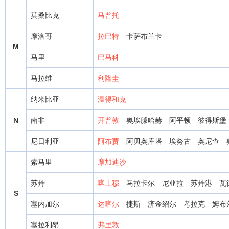
莫桑比克
马普托
摩洛哥
拉巴特
卡萨布兰卡
M
马里
巴马科
马拉维
利隆圭
纳米比亚
温得和克
N
南非
开普敦
奥埃滕哈赫
阿平顿
彼得斯堡
尼日利亚
阿布贾
阿贝奥库塔
埃努古
奥尼查
索马里
摩加迪沙
苏丹
喀土穆
马拉卡尔
尼亚拉
苏丹港
瓦
S
塞内加尔
达喀尔
捷斯
济金绍尔
考拉克
姆布
塞拉利昂
弗里敦