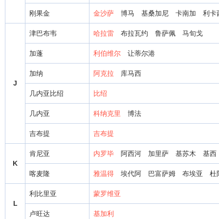
刚果金
金沙萨
博马
基桑加尼
卡南加
利卡
津巴布韦
哈拉雷
布拉瓦约
鲁萨佩
马旬戈
加蓬
利伯维尔
让蒂尔港
加纳
阿克拉
库马西
J
几内亚比绍
比绍
几内亚
科纳克里
博法
吉布提
吉布提
肯尼亚
内罗毕
阿西河
加里萨
基苏木
基西
K
喀麦隆
雅温得
埃代阿
巴富萨姆
布埃亚
杜
利比里亚
蒙罗维亚
L
卢旺达
基加利